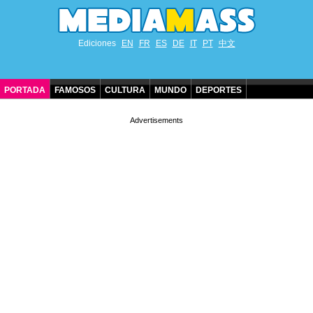
Ediciones
EN
FR
ES
DE
IT
PT
中文
PORTADA
FAMOSOS
CULTURA
MUNDO
DEPORTES
CUMPLEAÑOS DE FAMOSOS
CONTACTO