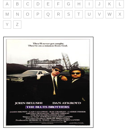
A
B
C
D
E
F
G
H
I
J
K
L
M
N
O
P
Q
R
S
T
U
V
W
X
Y
Z