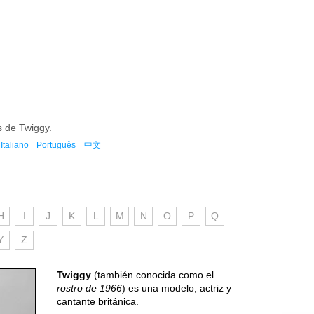
s de Twiggy.
Italiano
Português
中文
H
I
J
K
L
M
N
O
P
Q
Y
Z
Twiggy
(también conocida como el
rostro de 1966
) es una modelo, actriz y
cantante británica.