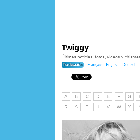
Twiggy
Últimas noticias, fotos, videos y chisme
Traducción
Français
English
Deutsch
A
B
C
D
E
F
G
R
S
T
U
V
W
X