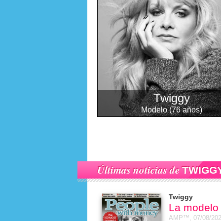
Twiggy
Modelo (76 años)
Últimas noticias de
TWIGG
Twiggy
La modelo
AMP™,
07/08/20