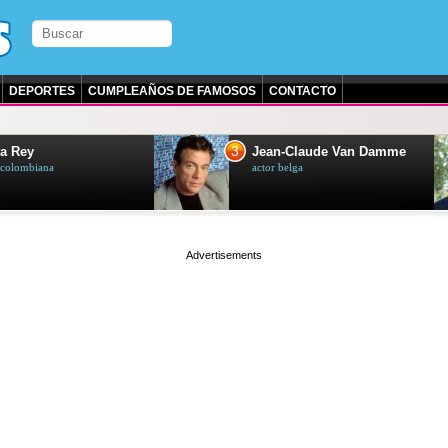
DEPORTES
CUMPLEAÑOS DE FAMOSOS
CONTACTO
3
a Rey
Jean-Claude Van Damme
z colombiana
actor belga
page served in 0.001s (0,4)