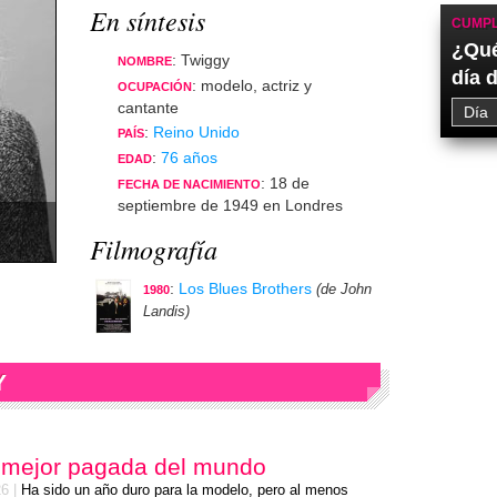
En síntesis
CUMPL
¿Qué
: Twiggy
NOMBRE
día 
: modelo, actriz y
OCUPACIÓN
cantante
:
Reino Unido
PAÍS
:
76 años
EDAD
: 18 de
FECHA DE NACIMIENTO
septiembre de 1949 en Londres
Filmografía
:
Los Blues Brothers
(de John
1980
Landis)
Y
 mejor pagada del mundo
26
|
Ha sido un año duro para la modelo, pero al menos