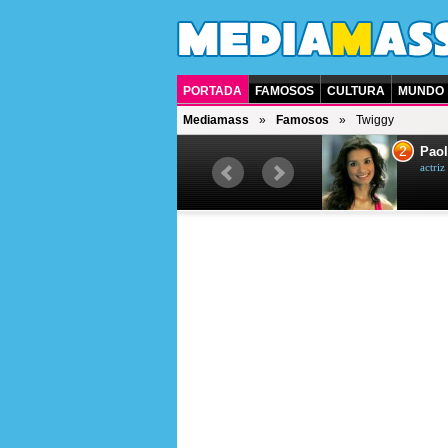
PORTADA
FAMOSOS
CULTURA
MUNDO
Mediamass
Famosos
Twiggy
1
2
Drew Scott
Paol
actor y presentador de televisión
actri
canadiense