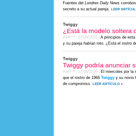
Fuentes del
Londres Daily News
corrobor
secreto a su actual pareja.
LEER ARTÍCU
Twiggy
¿Está la modelo soltera
AMP™,
07/08/2026
|
A principios de est
y su pareja habían roto. ¿Está el rostro 
Twiggy
Twiggy podría anunciar
AMP™,
07/08/2026
|
El miercoles por la
que el rostro de 1966
Twiggy
y su novio h
de compromiso.
LEER ARTÍCULO
»