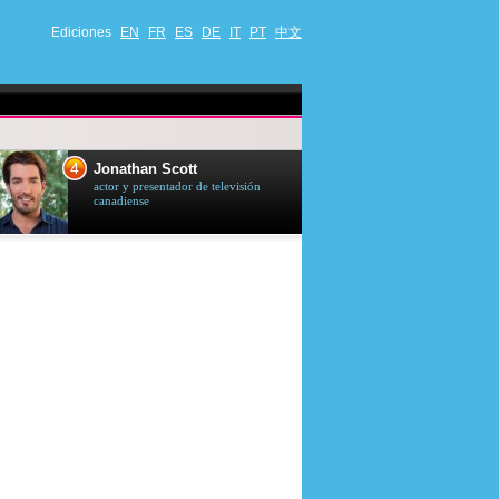
Ediciones
EN
FR
ES
DE
IT
PT
中文
4
5
Jonathan Scott
Céline Dion
actor y presentador de televisión
cantante quebequ
canadiense