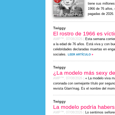
tiene sus millone
1966 de 76 años, 
pagadas de 2026.
Twiggy
El rostro de 1966 es víc
AMP™,
07/08/2026
|
Esta semana corrie
a la edad de 76 años. Está viva y con bue
celebridades declaradas muertas en enga
sociales.
LEER ARTÍCULO
»
Twiggy
¿La modelo más sexy d
AMP™,
07/08/2026
|
« La modelo viva m
coronada con semejante título por segundo
revista Glam'mag. Es el nombre del mom
Twiggy
La modelo podría habers
AMP™,
07/08/2026
|
Lo sentimos señor