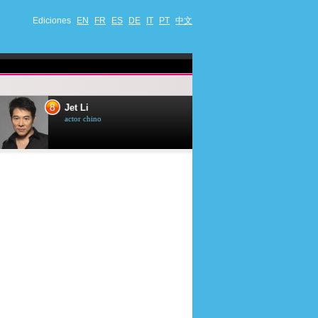
Ediciones
EN
FR
ES
DE
IT
PT
中文
8
9
Jet Li
Bruce Willis
actor chino
actor estadounide