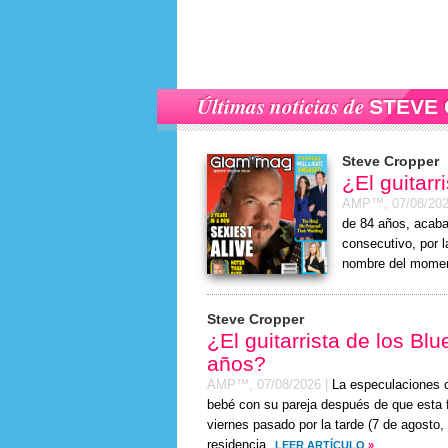
Últimas noticias de
STEVE
Steve Cropper
¿El guitar
AMP™,
07/08/20
de 84 años, acaba
consecutivo, por l
nombre del momen
Steve Cropper
¿El guitarrista de los Bl
años?
AMP™,
07/08/2026
|
La especulaciones c
bebé con su pareja después de que esta f
viernes
pasado por la tarde (
7 de agosto,
residencia.
LEER ARTÍCULO
»