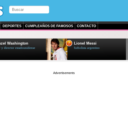
DEPORTES
CUMPLEAÑOS DE FAMOSOS
CONTACTO
7
zel Washington
Lionel Messi
y director estadounidense
futbolista argentino
page served in 0.004s (0,4)