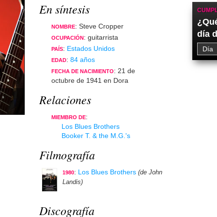
En síntesis
CUMPL
¿Qué
: Steve Cropper
NOMBRE
día 
: guitarrista
OCUPACIÓN
:
Estados Unidos
PAÍS
:
84 años
EDAD
: 21 de
FECHA DE NACIMIENTO
octubre de 1941 en Dora
Relaciones
:
MIEMBRO DE
Los Blues Brothers
Booker T. & the M.G.'s
Filmografía
:
Los Blues Brothers
(de John
1980
Landis)
Discografía