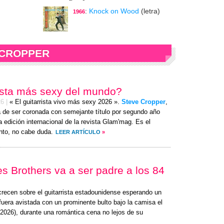
:
Knock on Wood
(letra)
1966
 CROPPER
rista más sexy del mundo?
26
|
« El guitarrista vivo más sexy 2026 ».
Steve Cropper
,
 de ser coronada con semejante título por segundo año
a edición internacional de la revista Glam'mag. Es el
to, no cabe duda.
LEER ARTÍCULO
»
ues Brothers va a ser padre a los 84
recen sobre el guitarrista estadounidense esperando un
uera avistada con un prominente bulto bajo la camisa el
 2026
), durante una romántica cena no lejos de su