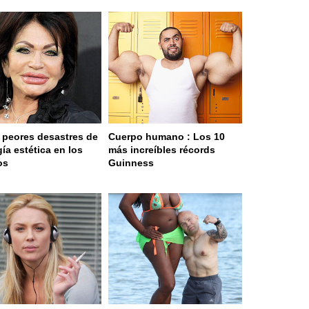
 peores desastres de
Cuerpo humano : Los 10
gía estética en los
más increíbles récords
os
Guinness