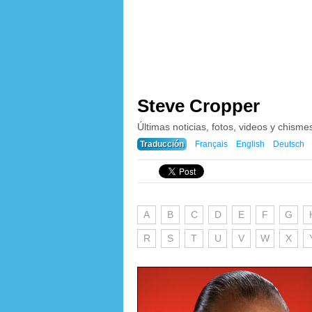
Steve Cropper
Últimas noticias, fotos, videos y chism
Traducción
Français
English
Deutsch
A
B
C
D
E
F
G
R
S
T
U
V
W
X