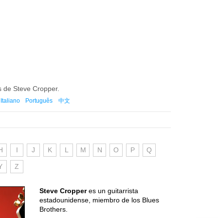
es de Steve Cropper.
Italiano
Português
中文
H
I
J
K
L
M
N
O
P
Q
Y
Z
Steve Cropper
es un guitarrista
estadounidense, miembro de los Blues
Brothers.