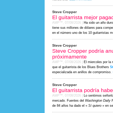
Steve Cropper
El guitarrista mejor pag
AMP™,
07/08/2026
|
Ha sido un año duro 
tiene sus millones de dólares para compe
en el número uno de los 10 guitarristas 
Steve Cropper
Steve Cropper podría an
próximamente
AMP™,
07/08/2026
|
El miercoles por la
que el guitarrista de los Blues Brothers
S
especializada en anillos de compromiso.
Steve Cropper
El guitarrista podría ha
AMP™,
07/08/2026
|
Lo sentimos señor
mercado. Fuentes del
Washington Daily 
de 84 años ha dado el «
Sí quiero
» en se