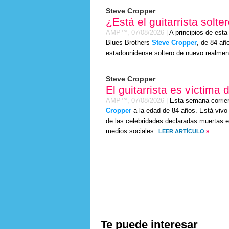
Steve Cropper
¿Está el guitarrista solt
AMP™,
07/08/2026
|
A principios de esta
Blues Brothers
Steve Cropper
, de 84 año
estadounidense soltero de nuevo realmen
Steve Cropper
El guitarrista es víctima
AMP™,
07/08/2026
|
Esta semana corrie
Cropper
a la edad de 84 años. Está vivo 
de las celebridades declaradas muertas e
medios sociales.
LEER ARTÍCULO
»
Te puede interesar