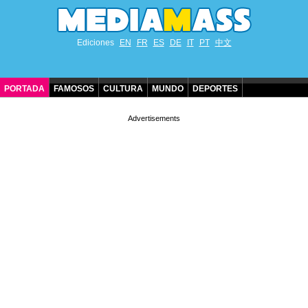
Ediciones
EN
FR
ES
DE
IT
PT
中文
PORTADA
FAMOSOS
CULTURA
MUNDO
DEPORTES
CUMPLEAÑOS DE FAMOSOS
CONTACTO