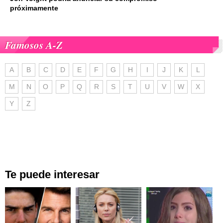
próximamente
Famosos A-Z
A
B
C
D
E
F
G
H
I
J
K
L
M
N
O
P
Q
R
S
T
U
V
W
X
Y
Z
Te puede interesar