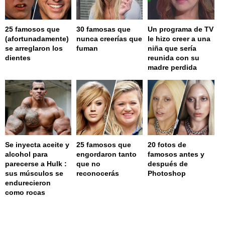
25 famosos que
30 famosas que
Un programa de TV
(afortunadamente)
nunca creerías que
le hizo creer a una
se arreglaron los
fuman
niña que sería
dientes
reunida con su
madre perdida
Se inyecta aceite y
25 famosos que
20 fotos de
alcohol para
engordaron tanto
famosos antes y
parecerse a Hulk :
que no
después de
sus músculos se
reconocerás
Photoshop
endurecieron
como rocas
page served in 0.002s (0,4)