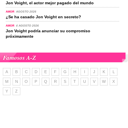
Jon Voight, el actor mejor pagado del mundo
AMOR
AGOSTO 2026
¿Se ha casado Jon Voight en secreto?
AMOR
4 AGOSTO 2026
Jon Voight podría anunciar su compromiso
próximamente
Famosos A-Z
A
B
C
D
E
F
G
H
I
J
K
L
M
N
O
P
Q
R
S
T
U
V
W
X
Y
Z