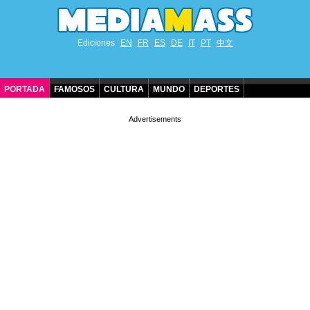
Ediciones
EN
FR
ES
DE
IT
PT
中文
PORTADA
FAMOSOS
CULTURA
MUNDO
DEPORTES
CUMPLEAÑOS DE FAMOSOS
CONTACTO