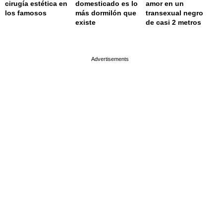
cirugía estética en
domesticado es lo
amor en un
los famosos
más dormilón que
transexual negro
existe
de casi 2 metros
page served in 0.001s (0,4)