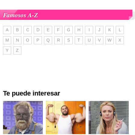
Famosos A-Z
A
B
C
D
E
F
G
H
I
J
K
L
M
N
O
P
Q
R
S
T
U
V
W
X
Y
Z
Te puede interesar