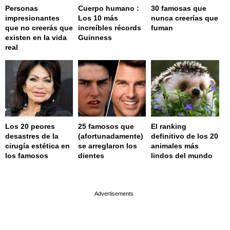
Personas
Cuerpo humano :
30 famosas que
impresionantes
Los 10 más
nunca creerías que
que no creerás que
increíbles récords
fuman
existen en la vida
Guinness
real
Los 20 peores
25 famosos que
El ranking
desastres de la
(afortunadamente)
definitivo de los 20
cirugía estética en
se arreglaron los
animales más
los famosos
dientes
lindos del mundo
page served in 0.002s (0,4)