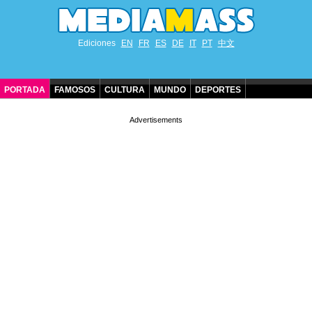
Ediciones
EN
FR
ES
DE
IT
PT
中文
PORTADA
FAMOSOS
CULTURA
MUNDO
DEPORTES
CUMPLEAÑOS DE FAMOSOS
CONTACTO