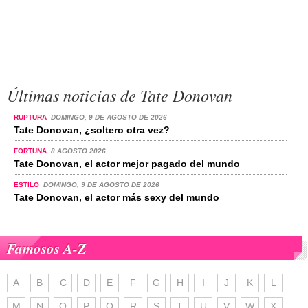
Últimas noticias de Tate Donovan
RUPTURA
DOMINGO, 9 DE AGOSTO DE 2026
Tate Donovan, ¿soltero otra vez?
FORTUNA
8 AGOSTO 2026
Tate Donovan, el actor mejor pagado del mundo
ESTILO
DOMINGO, 9 DE AGOSTO DE 2026
Tate Donovan, el actor más sexy del mundo
Famosos A-Z
A
B
C
D
E
F
G
H
I
J
K
L
M
N
O
P
Q
R
S
T
U
V
W
X