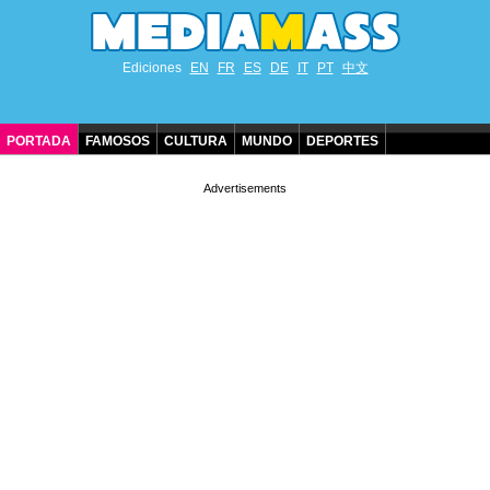
Ediciones
EN
FR
ES
DE
IT
PT
中文
PORTADA
FAMOSOS
CULTURA
MUNDO
DEPORTES
CUMPLEAÑOS DE FAMOSOS
CONTACTO